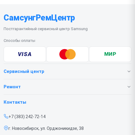
СамсунгРемЦентр
Постгарантийный сервисный центр Samsung
Способы оплаты
VISA
МИР
Сервисный центр
О нашем сервисе
Ремонт
Гарантия
Телефонов
Контакты
Прайс-лист
Ноутбуков
+7 (383) 242-72-14
Срочный ремонт
Роботов-пылесосов
г. Новосибирск, ул. Орджоникидзе, 38
Доставка и способы оплаты