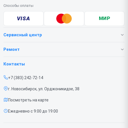
Способы оплаты
VISA
МИР
Сервисный центр
О нашем сервисе
Ремонт
Гарантия
Телефонов
Контакты
Прайс-лист
Ноутбуков
+7 (383) 242-72-14
Срочный ремонт
Роботов-пылесосов
г. Новосибирск, ул. Орджоникидзе, 38
Доставка и способы оплаты
Телевизоров
Посмотреть на карте
Диагностика
Мониторов
Ежедневно с 9:00 до 19:00
Контакты
Вертикальных пылесосов