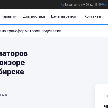
Ежедневно с 9:00 до 19:00
г
Гарантия
Диагностика
Цены на ремонт
Контакты
ена трансформаторов подсветки
маторов
евизоре
бирске
таль
ч