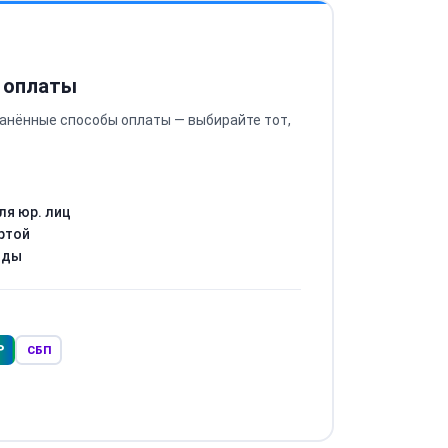
 оплаты
анённые способы оплаты — выбирайте тот,
ля юр. лиц
ртой
оды
Р
СБП