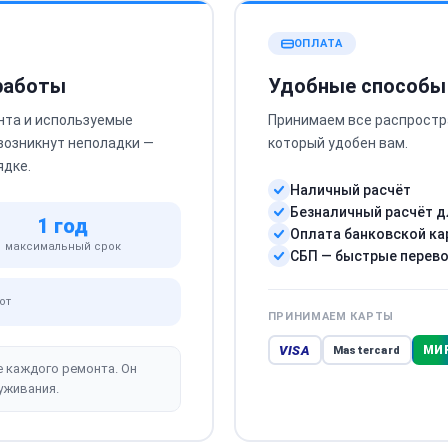
ОПЛАТА
 работы
Удобные способы
нта и используемые
Принимаем все распростр
 возникнут неполадки —
который удобен вам.
ядке.
Наличный расчёт
Безналичный расчёт д
1 год
Оплата банковской ка
максимальный срок
СБП — быстрые перев
от
ПРИНИМАЕМ КАРТЫ
VISA
МИ
Mastercard
е каждого ремонта. Он
уживания.