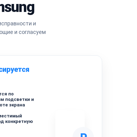
msung
исправности и
ющие и согласуем
сируется
тся по
м подсветки и
оте экрана
местимый
од конкретную