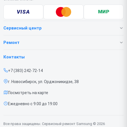
VISA
МИР
Сервисный центр
О нашем сервисе
Ремонт
Гарантия
Телефонов
Контакты
Прайс-лист
Ноутбуков
+7 (383) 242-72-14
Срочный ремонт
Роботов-пылесосов
г. Новосибирск, ул. Орджоникидзе, 38
Доставка и способы оплаты
Телевизоров
Посмотреть на карте
Диагностика
Мониторов
Ежедневно с 9:00 до 19:00
Контакты
Вертикальных пылесосов
Духовых шкафов
Все права защищены. Сервисный ремонт Samsung © 2026