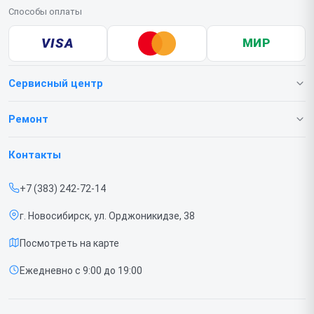
Способы оплаты
VISA
МИР
Сервисный центр
О нашем сервисе
Ремонт
Гарантия
Телефонов
Контакты
Прайс-лист
Ноутбуков
+7 (383) 242-72-14
Срочный ремонт
Роботов-пылесосов
г. Новосибирск, ул. Орджоникидзе, 38
Доставка и способы оплаты
Телевизоров
Посмотреть на карте
Диагностика
Мониторов
Ежедневно с 9:00 до 19:00
Контакты
Вертикальных пылесосов
Духовых шкафов