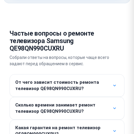
Частые вопросы о ремонте
телевизора Samsung
QE98QN990CUXRU
Собрали ответы на вопросы, которые чаще всего
задают перед обращением в сервис.
От чего зависит стоимость ремонта
телевизор QE98QN990CUXRU?
Стоимость выполнения работы от 900 ₽. Итоговая
Сколько времени занимает ремонт
цена складывается с учетом необходимых
телевизор QE98QN990CUXRU?
запчастей и сложности поломки. Точную сумму
мастер озвучит только после проведения
Простые неисправности мы устраняем в день
бесплатной диагностики.
Какая гарантия на ремонт телевизор
обращения, зачастую процесс занимает от 1 до 2
QE98QN990CUXRU?