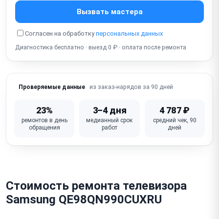
Не реагирует / плохо реагирует на пульт ДУ
Вызвать мастера
Разбит / треснул экран (матрица — физическое
повреждение)
Согласен на обработку
персональных данных
Диагностика бесплатно · выезд 0 ₽ · оплата после ремонта
Не работает USB / не читает флешку
Не работает тюнер / нет приёма каналов (DVB-
T2/C/S2)
из заказ-нарядов за 90 дней
Проверяемые данные
Произвольно выключается / мигает экран
23%
3–4 дня
4 787 ₽
Не работает кнопки на корпусе / джойстик
ремонтов в день
медианный срок
средний чек, 90
управления
обращения
работ
дней
Неисправна Main board / T-Con / плата инвертора
Стоимость ремонта телевизора
Samsung QE98QN990CUXRU