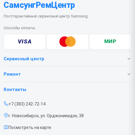
СамсунгРемЦентр
визитом мастера рекомендуем подготовить зону
для безопасного размещения экрана.
Постгарантийный сервисный центр Samsung
Способы оплаты
VISA
МИР
Сервисный центр
О нашем сервисе
Ремонт
Гарантия
Телефонов
Контакты
Прайс-лист
Ноутбуков
+7 (383) 242-72-14
Срочный ремонт
Роботов-пылесосов
г. Новосибирск, ул. Орджоникидзе, 38
Доставка и способы оплаты
Телевизоров
Посмотреть на карте
Диагностика
Мониторов