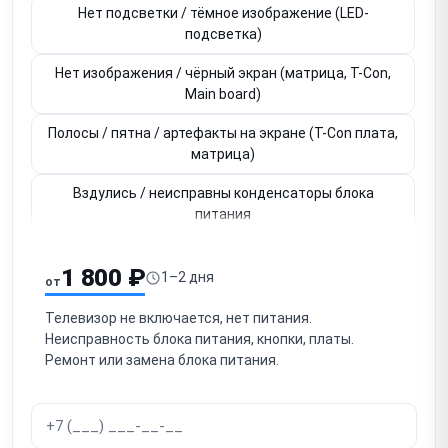
Нет подсветки / тёмное изображение (LED-
подсветка)
Нет изображения / чёрный экран (матрица, T-Con,
Main board)
Полосы / пятна / артефакты на экране (T-Con плата,
матрица)
Вздулись / неисправны конденсаторы блока
питания
Нет звука / не работают динамики (усилитель)
1 800 ₽
1–2 дня
от
Не работает Smart TV / зависает / тормозит ОС
Телевизор не включается, нет питания.
Не работает / нет сигнала HDMI (один или несколько
Неисправность блока питания, кнопки, платы.
портов)
Ремонт или замена блока питания.
Не работает Wi-Fi / Bluetooth (нет интернета, нет
устройств)