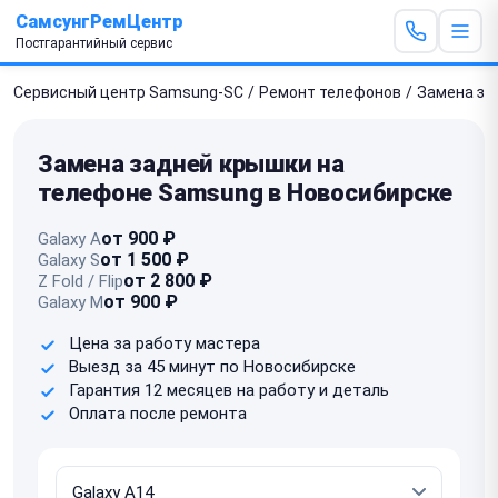
СамсунгРемЦентр
Постгарантийный сервис
Сервисный центр Samsung-SC
/
Ремонт телефонов
/
Замена за
Замена задней крышки на
телефоне Samsung в Новосибирске
от 900 ₽
Galaxy A
от 1 500 ₽
Galaxy S
от 2 800 ₽
Z Fold / Flip
от 900 ₽
Galaxy M
Цена за работу мастера
Выезд за 45 минут по Новосибирске
Гарантия 12 месяцев на работу и деталь
Оплата после ремонта