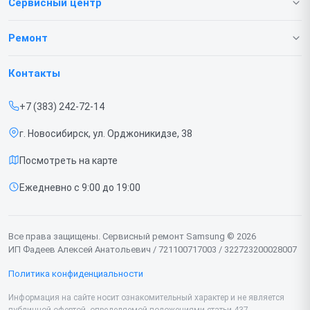
Сервисный центр
О нашем сервисе
Ремонт
Гарантия
Телефонов
Контакты
Прайс-лист
Ноутбуков
+7 (383) 242-72-14
Срочный ремонт
Роботов-пылесосов
г. Новосибирск, ул. Орджоникидзе, 38
Доставка и способы оплаты
Телевизоров
Посмотреть на карте
Диагностика
Мониторов
Ежедневно с 9:00 до 19:00
Контакты
Вертикальных пылесосов
Духовых шкафов
Все права защищены. Сервисный ремонт Samsung © 2026
ИП Фадеев Алексей Анатольевич / 721100717003 / 322723200028007
Принтеров
Политика конфиденциальности
Проекторов
Информация на сайте носит ознакомительный характер и не является
публичной офертой, определяемой положениями статьи 437