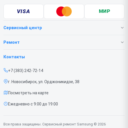
VISA
МИР
Сервисный центр
О нашем сервисе
Ремонт
Гарантия
Телефонов
Контакты
Прайс-лист
Ноутбуков
+7 (383) 242-72-14
Срочный ремонт
Роботов-пылесосов
г. Новосибирск, ул. Орджоникидзе, 38
Доставка и способы оплаты
Телевизоров
Посмотреть на карте
Диагностика
Мониторов
Ежедневно с 9:00 до 19:00
Контакты
Вертикальных пылесосов
Духовых шкафов
Все права защищены. Сервисный ремонт Samsung © 2026