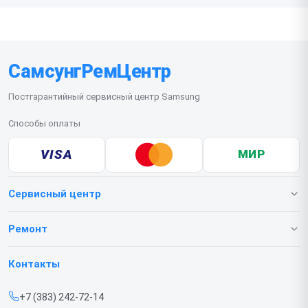
СамсунгРемЦентр
Постгарантийный сервисный центр Samsung
Способы оплаты
VISA
МИР
Сервисный центр
О нашем сервисе
Ремонт
Гарантия
Телефонов
Контакты
Прайс-лист
Ноутбуков
+7 (383) 242-72-14
Срочный ремонт