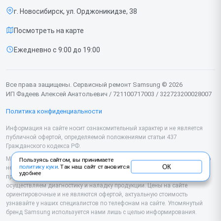
Роботов-пылесосов
г. Новосибирск, ул. Орджоникидзе, 38
Доставка и способы оплаты
Телевизоров
Посмотреть на карте
Диагностика
Мониторов
Ежедневно с 9:00 до 19:00
Контакты
Вертикальных пылесосов
Духовых шкафов
Все права защищены. Сервисный ремонт Samsung © 2026
ИП Фадеев Алексей Анатольевич / 721100717003 / 322723200028007
Принтеров
Политика конфиденциальности
Проекторов
Информация на сайте носит ознакомительный характер и не является
публичной офертой, определяемой положениями статьи 437
Кондиционеров
Гражданского кодекса РФ.
Микроволновых печей
Мы специализируемся на обслуживании и ремонте техники Samsung, но
Пользуясь сайтом, вы принимаете
ОК
политику куки
. Так наш сайт становится
не являемся их официальным представителем. Предоставляем
удобнее
Наушников
профессиональные услуги после истечения гарантии, а также
осуществляем диагностику и наладку продукции. Цены на сайте
ориентировочные и не являются офертой, актуальную стоимость
Варочных панелей
узнавайте у наших специалистов по телефонам на сайте. Упомянутый
бренд Samsung используется нами лишь с целью информирования.
Посудомоечных машин