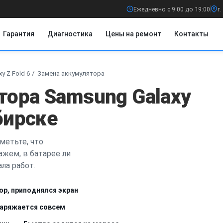
Ежедневно с 9:00 до 19:00
г
Гарантия
Диагностика
Цены на ремонт
Контакты
y Z Fold 6
Замена аккумулятора
тора Samsung Galaxy
бирске
метьте, что
ажем, в батарее ли
ла работ.
ор, приподнялся экран
заряжается совсем