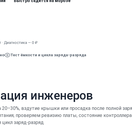
нии
Быстро садится на морозе
Узнать точную стоимость
 · Диагностика — 0 ₽
ено
Тест ёмкости и цикла заряда-разряда
кация инженеров
 20–30%, вздутие крышки или просадка после полной зар
итания; проверяем ревизию платы, состояние контроллера
цикл заряд-разряд.