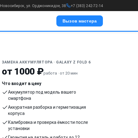
. Новосибирск, ул. Орджоникидзе, 38
+7 (383) 242-72-14
Вызов мастера
ЗАМЕНА АККУМУЛЯТОРА · GALAXY Z FOLD 6
от 1000 ₽
работа · от 20 мин
Что входит в цену
Аккумулятор под модель вашего
смартфона
Аккуратная разборка и герметизация
корпуса
Калибровка и проверка ёмкости после
установки
Гарантия на деталь и работу до 12