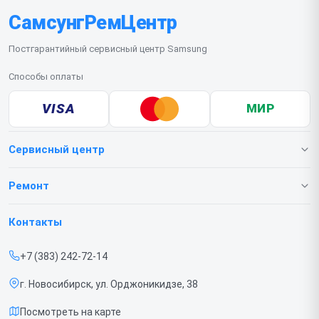
СамсунгРемЦентр
Постгарантийный сервисный центр Samsung
Способы оплаты
VISA
МИР
Сервисный центр
О нашем сервисе
Ремонт
Гарантия
Телефонов
Контакты
Прайс-лист
Ноутбуков
+7 (383) 242-72-14
Срочный ремонт
Роботов-пылесосов
г. Новосибирск, ул. Орджоникидзе, 38
Доставка и способы оплаты
Телевизоров
Посмотреть на карте