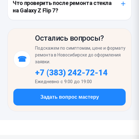
Что проверить после ремонта стекла
и герметичность корпуса. Также стоит сразу
на Galaxy Z Flip 7?
оценить работу камеры, микрофонов, динамиков и
зарядного разъема, потому что при падении
Нужно открыть и закрыть смартфон несколько
повреждения могут проявиться не сразу.
раз, убедиться, что нет люфта, посторонних
Остались вопросы?
звуков и упора в зоне петли. Затем проверьте
сенсор, яркость, равномерность прилегания стекла
Подскажем по симптомам, цене и формату
по краям и отсутствие пыли или пузырей под
ремонта в Новосибирске до оформления
☎
поверхностью.
заявки.
+7 (383) 242-72-14
Ежедневно с 9:00 до 19:00
Задать вопрос мастеру