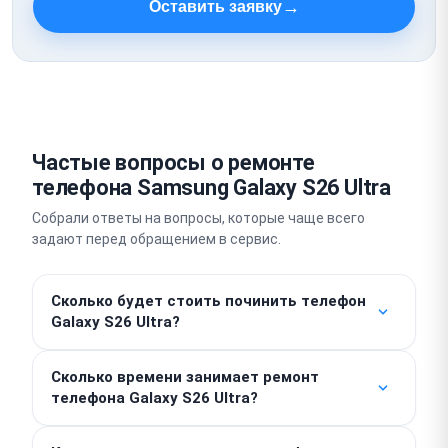
→
Оставить заявку
Частые вопросы о ремонте
телефона Samsung Galaxy S26 Ultra
Собрали ответы на вопросы, которые чаще всего
задают перед обращением в сервис.
Сколько будет стоить починить телефон
Galaxy S26 Ultra?
Стоимость работы от 350 ₽. Финальная цена
Сколько времени занимает ремонт
зависит от специфики поломки и стоимости
телефона Galaxy S26 Ultra?
запчастей, которые рассчитываются отдельно.
Точную сумму назовут мастера после проведения
Простые задачи вроде замены аккумулятора мы