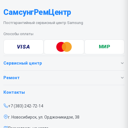
сервиса. Перед передачей устройства не забудьте
СамсунгРемЦентр
отключить пароль или сохранить важные данные.
Постгарантийный сервисный центр Samsung
Способы оплаты
VISA
МИР
Сервисный центр
О нашем сервисе
Ремонт
Гарантия
Телефонов
Контакты
Прайс-лист
Ноутбуков
+7 (383) 242-72-14
Срочный ремонт
Роботов-пылесосов
г. Новосибирск, ул. Орджоникидзе, 38
Доставка и способы оплаты
Телевизоров