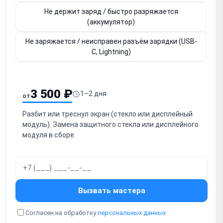
Не держит заряд / быстро разряжается
(аккумулятор)
Не заряжается / неисправен разъём зарядки (USB-
C, Lightning)
Не работает основная камера / фронтальная
камера
3 500 ₽
1–2 дня
от
Нет звука / не работает разговорный динамик
Разбит или треснул экран (стекло или дисплейный
Нет громкого звука / не работает громкоговоритель
модуль). Замена защитного стекла или дисплейного
(speaker)
модуля в сборе.
Собеседник не слышит / не работает микрофон
Нет мобильной сети / SIM-карта не читается
Не работает Wi-Fi / Bluetooth / GPS
Вызвать мастера
Зависает / тормозит / глючит (прошивка, память)
Согласен на обработку
персональных данных