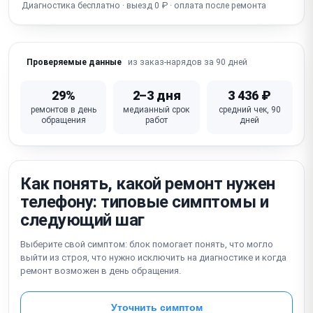
Диагностика бесплатно · выезд 0 ₽ · оплата после ремонта
Попадание воды / окисление (коррозия платы)
Не работает кнопка питания / громкости
Неисправна материнская плата
из заказ-нарядов за 90 дней
Проверяемые данные
29%
2–3 дня
3 436 ₽
ремонтов в день
медианный срок
средний чек, 90
обращения
работ
дней
Как понять, какой ремонт нужен
телефону: типовые симптомы и
следующий шаг
Выберите свой симптом: блок помогает понять, что могло
выйти из строя, что нужно исключить на диагностике и когда
ремонт возможен в день обращения.
Уточнить симптом