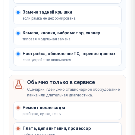
Защита экрана гидрогелевой плёнкой (6.7")
от 3 500 ₽
Замена антенного модуля Wi-Fi 7 / Bluetooth 5.4
АНАЛОГ
Замена задней крышки
Защита гидрогелевой пленкой
Замена Wi-Fi модуля
от 15 минут
если рамка не деформирована
от 1 часа
от 1 500 ₽
Не уверены, что сломалось? Мастер определит на
от 5 000 ₽
ОРИГИНАЛ
Камера, кнопки, вибромотор, сканер
месте
типовая модульная замена
от 3 000 ₽
АНАЛОГ
Записаться
Не уверены, что сломалось? Мастер определит на
Настройка, обновление ПО, перенос данных
месте
если устройство включается
Записаться
Не уверены, что сломалось? Мастер определит на
месте
Записаться
Обычно только в сервисе
Сценарии, где нужно стационарное оборудование,
пайка или длительная диагностика.
Ремонт после воды
разборка, сушка, тесты
Плата, цепи питания, процессор
пайка и микроскоп