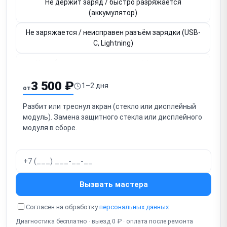
Не держит заряд / быстро разряжается
(аккумулятор)
Не заряжается / неисправен разъём зарядки (USB-
C, Lightning)
Не работает основная камера / фронтальная
камера
3 500 ₽
1–2 дня
от
Нет звука / не работает разговорный динамик
Разбит или треснул экран (стекло или дисплейный
Нет громкого звука / не работает громкоговоритель
модуль). Замена защитного стекла или дисплейного
(speaker)
модуля в сборе.
Собеседник не слышит / не работает микрофон
Нет мобильной сети / SIM-карта не читается
Не работает Wi-Fi / Bluetooth / GPS
Вызвать мастера
Зависает / тормозит / глючит (прошивка, память)
Согласен на обработку
персональных данных
Диагностика бесплатно · выезд 0 ₽ · оплата после ремонта
Попадание воды / окисление (коррозия платы)