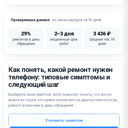
Не работает кнопка питания / громкости
Неисправна материнская плата
из заказ-нарядов за 90 дней
Проверяемые данные
29%
2–3 дня
3 436 ₽
ремонтов в день
медианный срок
средний чек, 90
обращения
работ
дней
Как понять, какой ремонт нужен
телефону: типовые симптомы и
следующий шаг
Выберите свой симптом: блок помогает понять, что могло
выйти из строя, что нужно исключить на диагностике и когда
ремонт возможен в день обращения.
Уточнить симптом