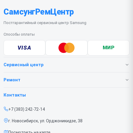
телефона в сервис. Рекомендуем заранее
СамсунгРемЦентр
сохранить важные данные и подготовить пароль
для разблокировки устройства.
Постгарантийный сервисный центр Samsung
Способы оплаты
VISA
МИР
Сервисный центр
О нашем сервисе
Ремонт
Гарантия
Телефонов
Контакты
Прайс-лист
Ноутбуков
+7 (383) 242-72-14
Срочный ремонт
Роботов-пылесосов
г. Новосибирск, ул. Орджоникидзе, 38
Доставка и способы оплаты
Телевизоров
Посмотреть на карте