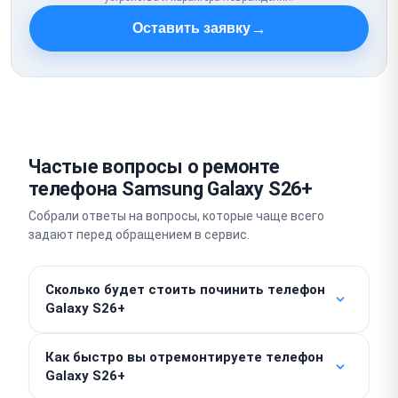
→
Оставить заявку
Частые вопросы о ремонте
телефона Samsung Galaxy S26+
Собрали ответы на вопросы, которые чаще всего
задают перед обращением в сервис.
Сколько будет стоить починить телефон
Galaxy S26+
Стоимость выполнения работ от 350 ₽. Итоговая
Как быстро вы отремонтируете телефон
цена зависит от типа поломки, так как стоимость
Galaxy S26+
запчастей рассчитывается отдельно. Точную