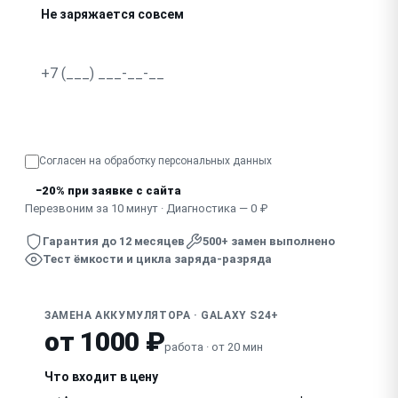
Не заряжается совсем
Сильно греется при зарядке или использовании
Быстро садится на морозе
Узнать точную стоимость
Согласен на обработку
персональных данных
−20% при заявке с сайта
Перезвоним за 10 минут · Диагностика — 0 ₽
Гарантия до 12 месяцев
500+ замен выполнено
Тест ёмкости и цикла заряда-разряда
ЗАМЕНА АККУМУЛЯТОРА · GALAXY S24+
от 1000 ₽
работа · от 20 мин
Что входит в цену