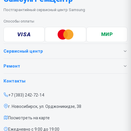
Постгарантийный сервисный центр Samsung
Способы оплаты
VISA
МИР
Сервисный центр
О нашем сервисе
Ремонт
Гарантия
Телефонов
Контакты
Прайс-лист
Ноутбуков
+7 (383) 242-72-14
Срочный ремонт
Роботов-пылесосов
г. Новосибирск, ул. Орджоникидзе, 38
Доставка и способы оплаты
Телевизоров
Посмотреть на карте
Диагностика
Мониторов
Ежедневно с 9:00 до 19:00