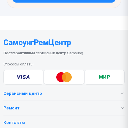
СамсунгРемЦентр
Постгарантийный сервисный центр Samsung
Способы оплаты
VISA
МИР
Сервисный центр
О нашем сервисе
Ремонт
Гарантия
Телефонов
Контакты