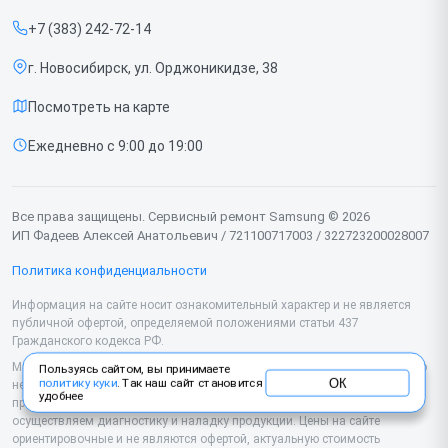
Прайс-лист
Ноутбуков
+7 (383) 242-72-14
Срочный ремонт
Роботов-пылесосов
г. Новосибирск, ул. Орджоникидзе, 38
Доставка и способы оплаты
Телевизоров
Посмотреть на карте
Диагностика
Мониторов
Ежедневно с 9:00 до 19:00
Контакты
Вертикальных пылесосов
Духовых шкафов
Все права защищены. Сервисный ремонт Samsung © 2026
ИП Фадеев Алексей Анатольевич / 721100717003 / 322723200028007
Принтеров
Политика конфиденциальности
Проекторов
Информация на сайте носит ознакомительный характер и не является
публичной офертой, определяемой положениями статьи 437
Кондиционеров
Гражданского кодекса РФ.
Микроволновых печей
Мы специализируемся на обслуживании и ремонте техники Samsung, но
Пользуясь сайтом, вы принимаете
ОК
политику куки
. Так наш сайт становится
не являемся их официальным представителем. Предоставляем
удобнее
Наушников
профессиональные услуги после истечения гарантии, а также
осуществляем диагностику и наладку продукции. Цены на сайте
ориентировочные и не являются офертой, актуальную стоимость
Варочных панелей