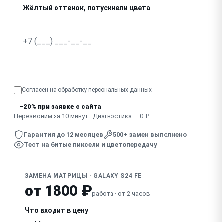
Жёлтый оттенок, потускнели цвета
Битые пиксели, точки на экране
Мерцает при снижении яркости
Узнать точную стоимость
Выгорание изображения, остаточные силуэты
Согласен на обработку
персональных данных
−20% при заявке с сайта
Перезвоним за 10 минут · Диагностика — 0 ₽
Гарантия до 12 месяцев
500+ замен выполнено
Тест на битые пиксели и цветопередачу
ЗАМЕНА МАТРИЦЫ · GALAXY S24 FE
от 1800 ₽
работа · от 2 часов
Что входит в цену