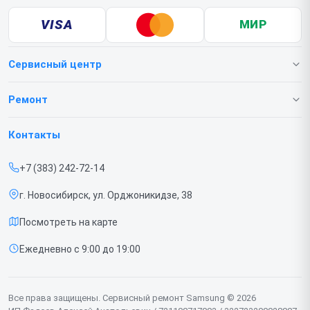
VISA
МИР
Сервисный центр
О нашем сервисе
Ремонт
Гарантия
Телефонов
Контакты
Прайс-лист
Ноутбуков
+7 (383) 242-72-14
Срочный ремонт
Роботов-пылесосов
г. Новосибирск, ул. Орджоникидзе, 38
Доставка и способы оплаты
Телевизоров
Посмотреть на карте
Диагностика
Мониторов
Ежедневно с 9:00 до 19:00
Контакты
Вертикальных пылесосов
Духовых шкафов
Все права защищены. Сервисный ремонт Samsung © 2026