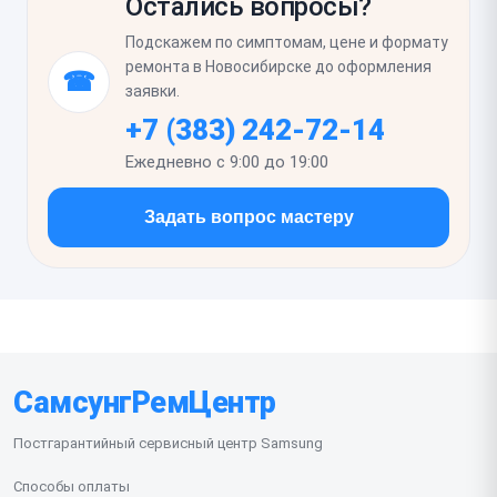
посадочного места задней крышки или замена
Остались вопросы?
засветов или мерцания. Проверьте
клеевого контура.
автоматическую регулировку яркости, реакцию
Подскажем по симптомам, цене и формату
датчика приближения при звонке и корректную
ремонта в Новосибирске до оформления
☎
работу сканера отпечатка, если он встроен в
заявки.
экран. Первое время стоит исключить сильное
+7 (383) 242-72-14
нажатие на дисплей и проверить, что корпус
Ежедневно с 9:00 до 19:00
собран без щелей и люфтов.
Задать вопрос мастеру
СамсунгРемЦентр
Постгарантийный сервисный центр Samsung
Способы оплаты