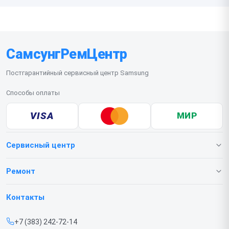
СамсунгРемЦентр
Постгарантийный сервисный центр Samsung
Способы оплаты
VISA
МИР
Сервисный центр
О нашем сервисе
Ремонт
Гарантия
Телефонов
Контакты
Прайс-лист
Ноутбуков
+7 (383) 242-72-14
Срочный ремонт