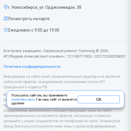
Роботов-пылесосов
г. Новосибирск, ул. Орджоникидзе, 38
Доставка и способы оплаты
Телевизоров
Посмотреть на карте
Диагностика
Мониторов
Ежедневно с 9:00 до 19:00
Контакты
Вертикальных пылесосов
Духовых шкафов
Все права защищены. Сервисный ремонт Samsung © 2026
ИП Фадеев Алексей Анатольевич / 721100717003 / 322723200028007
Принтеров
Политика конфиденциальности
Проекторов
Информация на сайте носит ознакомительный характер и не является
публичной офертой, определяемой положениями статьи 437
Кондиционеров
Гражданского кодекса РФ.
Микроволновых печей
Мы специализируемся на обслуживании и ремонте техники Samsung, но
Пользуясь сайтом, вы принимаете
ОК
политику куки
. Так наш сайт становится
не являемся их официальным представителем. Предоставляем
удобнее
Наушников
профессиональные услуги после истечения гарантии, а также
осуществляем диагностику и наладку продукции. Цены на сайте
ориентировочные и не являются офертой, актуальную стоимость
Варочных панелей
узнавайте у наших специалистов по телефонам на сайте. Упомянутый
бренд Samsung используется нами лишь с целью информирования.
Посудомоечных машин