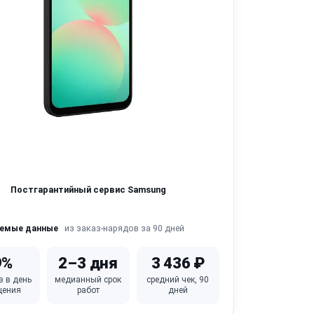
Постгарантийный сервис Samsung
из заказ-нарядов за 90 дней
яемые данные
9%
2–3 дня
3 436 ₽
в в день
медианный срок
средний чек, 90
щения
работ
дней