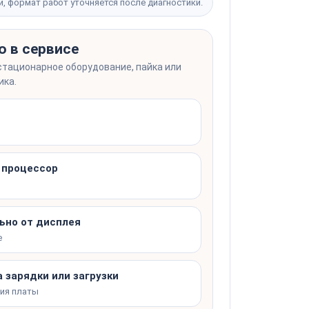
й, формат работ уточняется после диагностики.
от 30 минут
о в сервисе
от 1 200 ₽
стационарное оборудование, пайка или
ика.
от 15 минут
от 1 200 ₽
, процессор
Записаться
ьно от дисплея
е
 зарядки или загрузки
ния платы