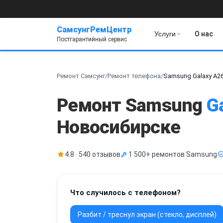
СамсунгРемЦентр
Услуги
О нас
Постгарантийный сервис
Ремонт Самсунг
/
Ремонт телефона
/
Samsung Galaxy A2
Ремонт Samsung
G
Новосибирске
4.8 · 540 отзывов
1 500+ ремонтов Samsung
Что случилось с телефоном?
Разбит / треснул экран (стекло, дисплей)