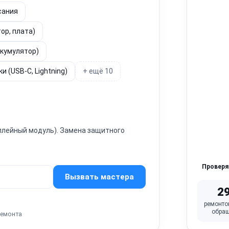
сания
ор, плата)
ккумулятор)
 (USB-C, Lightning)
+ ещё 10
сплейный модуль). Замена защитного
Провер
Вызвать мастера
2
ремонто
обра
ремонта