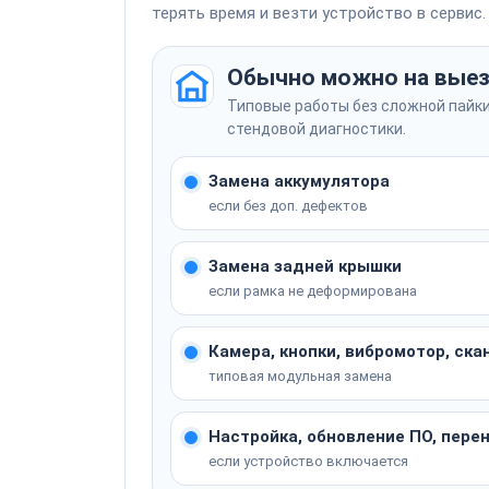
терять время и везти устройство в сервис.
Перенос данных со старого устройства (Sm
Перенос данных
Обычно можно на вые
Типовые работы без сложной пайки
стендовой диагностики.
Защита экрана гидрогелевой плёнкой (6.7"
Защита гидрогелевой пленкой
Замена аккумулятора
если без доп. дефектов
Замена задней крышки
если рамка не деформирована
Не уверены, что сломалось? Мастер опреде
Камера, кнопки, вибромотор, ска
типовая модульная замена
Настройка, обновление ПО, пере
если устройство включается