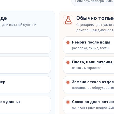
Если случай пограничны
art Switch)
зде
Обычно тольк
, длительной сушки и
Сценарии, где нужно 
длительная диагност
)
Ремонт после воды
разборка, сушка, тесты
Плата, цепи питания
пайка и микроскоп
лит на месте
нер
Замена стекла отдел
профильное оборудовани
нос данных
Сложная диагностика
если есть риск поврежде