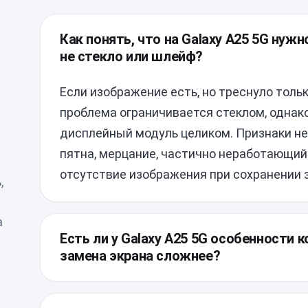
Как понять, что на Galaxy A25 5G нужн
не стекло или шлейф?
Если изображение есть, но треснуло толь
проблема ограничивается стеклом, однако
дисплейный модуль целиком. Признаки не
пятна, мерцание, частично неработающий 
отсутствие изображения при сохранении з
,
а
Есть ли у Galaxy A25 5G особенности 
замена экрана сложнее?
Да, у этой модели задняя крышка снимае