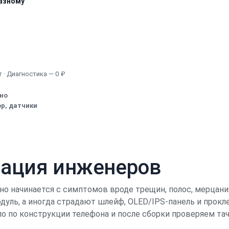
азному
Узнать точную стоимость
 · Диагностика — 0 ₽
ено
р, датчики
кация инженеров
о начинается с симптомов вроде трещин, полос, мерцания 
уль, а иногда страдают шлейф, OLED/IPS-панель и прок
ло по конструкции телефона и после сборки проверяем тач