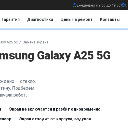
Ежедневно с 9:00 до 19:00
г
Гарантия
Диагностика
Цены на ремонт
Контакты
axy A25 5G
Замена экрана
msung Galaxy A25 5G
ждено — стекло,
ртину. Подберём
ачала работ.
н
Экран не включается и разбит одновременно
сенсор
Экран отходит от корпуса, вздулся