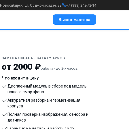
. Новосибирск, ул. Орджоникидзе, 38
+7 (383) 242-72-14
Вызов мастера
ЗАМЕНА ЭКРАНА · GALAXY A25 5G
от 2000 ₽
работа · до 2-х часов
Что входит в цену
Дисплейный модуль в сборе под модель
вашего смартфона
Аккуратная разборка и герметизация
корпуса
Полная проверка изображения, сенсора и
датчиков
Гарантия на деталь и работу до 12