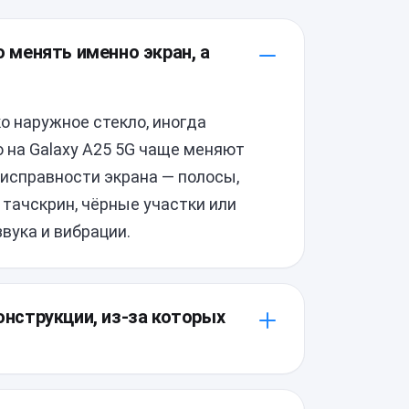
о менять именно экран, а
ко наружное стекло, иногда
 на Galaxy A25 5G чаще меняют
исправности экрана — полосы,
тачскрин, чёрные участки или
вука и вибрации.
конструкции, из-за которых
тся отдельно, а дисплейный модуль