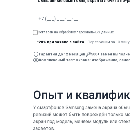
Смешанные симптомы, экран «глючит» по-р
Согласен на обработку
персональных данных
−20% при заявке с сайта
Перезвоним за 10 минут
Гарантия до 12 месяцев
500+ замен выполн
Комплексный тест экрана: изображение, сенсо
Опыт и квалифи
У смартфонов Samsung замена экрана обычн
ревизий может быть повреждён только мод
экран под модель, меняем модуль или стек
засветов.