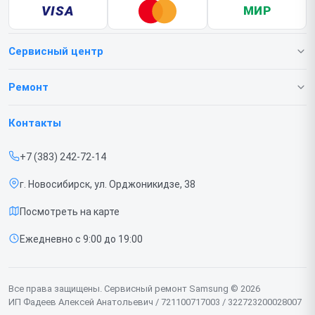
VISA
МИР
Сервисный центр
О нашем сервисе
Ремонт
Гарантия
Телефонов
Контакты
Прайс-лист
Ноутбуков
+7 (383) 242-72-14
Срочный ремонт
Роботов-пылесосов
г. Новосибирск, ул. Орджоникидзе, 38
Доставка и способы оплаты
Телевизоров
Посмотреть на карте
Диагностика
Мониторов
Ежедневно с 9:00 до 19:00
Контакты
Вертикальных пылесосов
Духовых шкафов
Все права защищены. Сервисный ремонт Samsung © 2026
ИП Фадеев Алексей Анатольевич / 721100717003 / 322723200028007
Принтеров