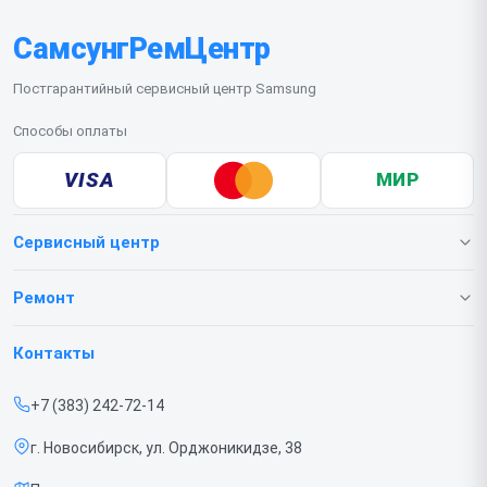
СамсунгРемЦентр
Постгарантийный сервисный центр Samsung
Способы оплаты
VISA
МИР
Сервисный центр
О нашем сервисе
Ремонт
Гарантия
Телефонов
Контакты
Прайс-лист
Ноутбуков
+7 (383) 242-72-14
Срочный ремонт
Роботов-пылесосов
г. Новосибирск, ул. Орджоникидзе, 38
Доставка и способы оплаты
Телевизоров