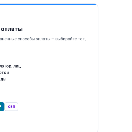
 оплаты
анённые способы оплаты — выбирайте тот,
ля юр. лиц
ртой
оды
Р
СБП