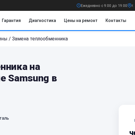
Ежедневно с 9:00 до 19:00
г
Гарантия
Диагностика
Цены на ремонт
Контакты
ины
/
Замена теплообменника
нника на
е Samsung в
таль
ч