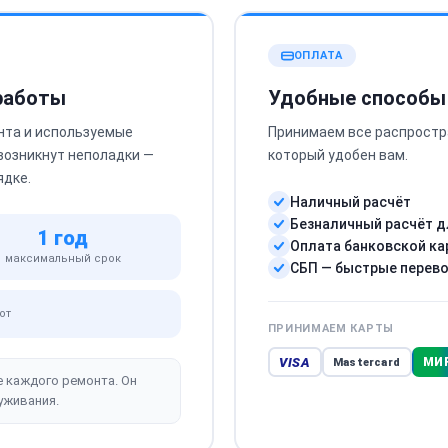
ОПЛАТА
 работы
Удобные способы
нта и используемые
Принимаем все распростр
 возникнут неполадки —
который удобен вам.
ядке.
Наличный расчёт
Безналичный расчёт д
1 год
Оплата банковской ка
максимальный срок
СБП — быстрые перев
от
ПРИНИМАЕМ КАРТЫ
VISA
МИ
Mastercard
е каждого ремонта. Он
уживания.