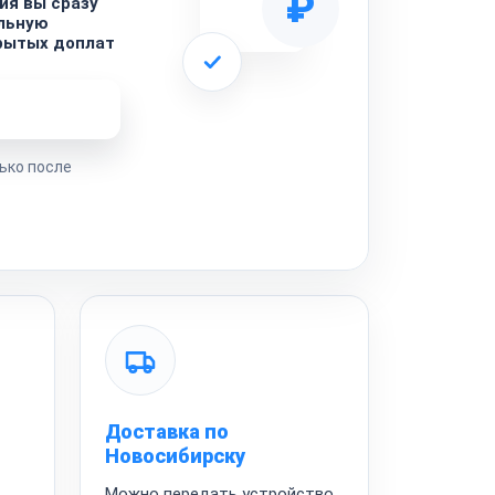
₽
ия вы сразу
ельную
рытых доплат
ремонта
ько после
Доставка по
Новосибирску
Можно передать устройство