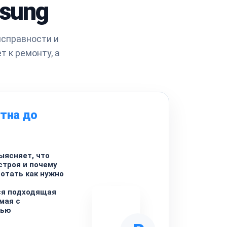
sung
исправности и
 к ремонту, а
тна до
ыясняет, что
строя и почему
ботать как нужно
ся подходящая
мая с
лью