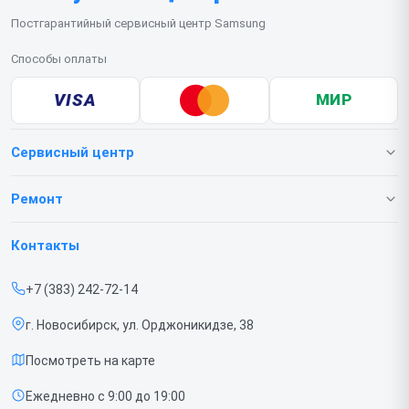
Постгарантийный сервисный центр Samsung
Способы оплаты
VISA
МИР
Сервисный центр
О нашем сервисе
Ремонт
Гарантия
Телефонов
Контакты
Прайс-лист
Ноутбуков
+7 (383) 242-72-14
Срочный ремонт
Роботов-пылесосов
г. Новосибирск, ул. Орджоникидзе, 38
Доставка и способы оплаты
Телевизоров
Посмотреть на карте
Диагностика
Мониторов
Ежедневно с 9:00 до 19:00
Контакты