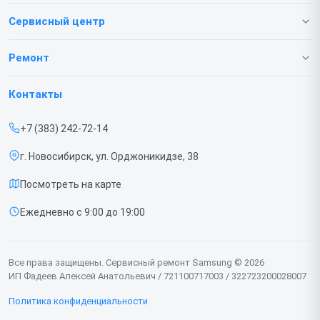
Сервисный центр
О нашем сервисе
Ремонт
Гарантия
Телефонов
Контакты
Прайс-лист
Ноутбуков
+7 (383) 242-72-14
Срочный ремонт
Роботов-пылесосов
г. Новосибирск, ул. Орджоникидзе, 38
Доставка и способы оплаты
Телевизоров
Посмотреть на карте
Диагностика
Мониторов
Ежедневно с 9:00 до 19:00
Контакты
Вертикальных пылесосов
Духовых шкафов
Все права защищены. Сервисный ремонт Samsung © 2026
ИП Фадеев Алексей Анатольевич / 721100717003 / 322723200028007
Принтеров
Политика конфиденциальности
Проекторов