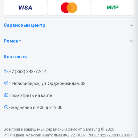
VISA
МИР
Сервисный центр
О нашем сервисе
Ремонт
Гарантия
Телефонов
Контакты
Прайс-лист
Ноутбуков
+7 (383) 242-72-14
Срочный ремонт
Роботов-пылесосов
г. Новосибирск, ул. Орджоникидзе, 38
Доставка и способы оплаты
Телевизоров
Посмотреть на карте
Диагностика
Мониторов
Ежедневно с 9:00 до 19:00
Контакты
Вертикальных пылесосов
Духовых шкафов
Все права защищены. Сервисный ремонт Samsung © 2026
ИП Фадеев Алексей Анатольевич / 721100717003 / 322723200028007