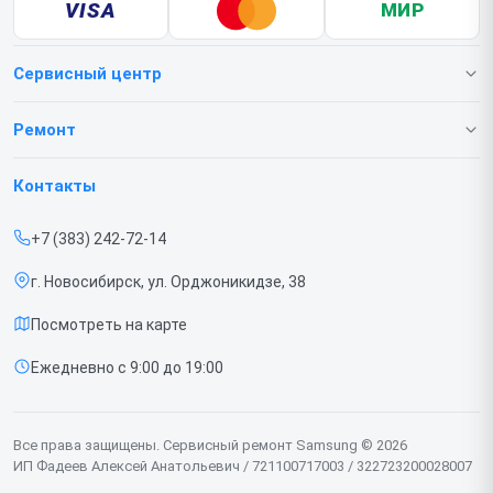
VISA
МИР
Сервисный центр
О нашем сервисе
Ремонт
Гарантия
Телефонов
Контакты
Прайс-лист
Ноутбуков
+7 (383) 242-72-14
Срочный ремонт
Роботов-пылесосов
г. Новосибирск, ул. Орджоникидзе, 38
Доставка и способы оплаты
Телевизоров
Посмотреть на карте
Диагностика
Мониторов
Ежедневно с 9:00 до 19:00
Контакты
Вертикальных пылесосов
Духовых шкафов
Все права защищены. Сервисный ремонт Samsung © 2026
ИП Фадеев Алексей Анатольевич / 721100717003 / 322723200028007
Принтеров