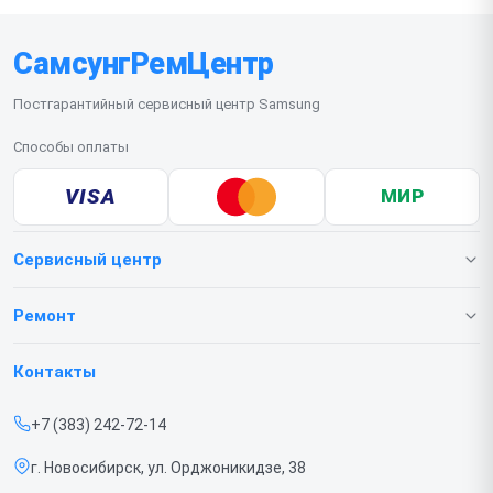
СамсунгРемЦентр
Постгарантийный сервисный центр Samsung
Способы оплаты
VISA
МИР
Сервисный центр
О нашем сервисе
Ремонт
Гарантия
Телефонов
Контакты
Прайс-лист
Ноутбуков
+7 (383) 242-72-14
Срочный ремонт
Роботов-пылесосов
г. Новосибирск, ул. Орджоникидзе, 38
Доставка и способы оплаты
Телевизоров