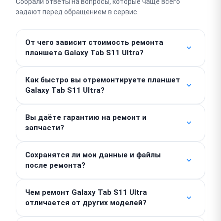
Собрали ответы на вопросы, которые чаще всего
задают перед обращением в сервис.
От чего зависит стоимость ремонта
планшета Galaxy Tab S11 Ultra?
Работы от 500 ₽. Стоимость деталей считается
Как быстро вы отремонтируете планшет
отдельно, поэтому итог зависит от конкретной
Galaxy Tab S11 Ultra?
поломки и необходимых компонентов. Точную
сумму назовем после проведения бесплатной
Простые виды работ вроде замены аккумулятора
диагностики, скрытых доплат у нас нет.
Вы даёте гарантию на ремонт и
выполняем в день обращения, часто это занимает
запчасти?
1–2 часа. Сложный платовый ремонт занимает 2–3
дня.
Предоставляем гарантию до 1 года на
Сохранятся ли мои данные и файлы
выполненные работы и установленные детали.
после ремонта?
Для подтверждения прав на гарантийное
обслуживание достаточно сохранить выданный
Мы не удаляем информацию без необходимости,
вам заказ-наряд или чек.
Чем ремонт Galaxy Tab S11 Ultra
но настоятельно советуем сделать бэкап важных
отличается от других моделей?
файлов перед визитом в сервис. При
необходимости мы можем выполнить резервное