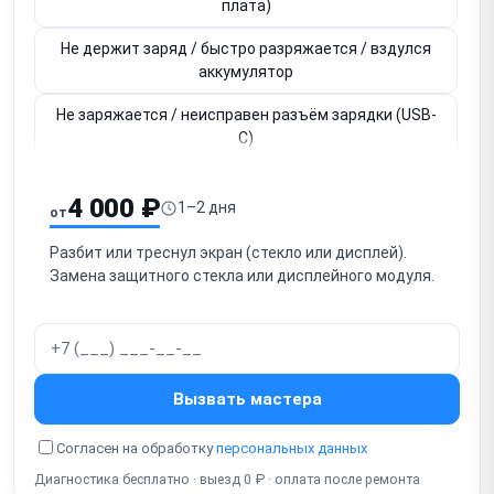
плата)
Не держит заряд / быстро разряжается / вздулся
аккумулятор
Не заряжается / неисправен разъём зарядки (USB-
C)
Зависает / тормозит / глючит Android
4 000 ₽
1–2 дня
от
Не работает Wi-Fi / Bluetooth (основной интерфейс
связи)
Разбит или треснул экран (стекло или дисплей).
Замена защитного стекла или дисплейного модуля.
Нет звука / не работают динамики
Не работает основная / фронтальная камера
Не работает / не читает SIM-карта (LTE-модели)
Вызвать мастера
Не работает сканер отпечатка пальца (Touch ID,
боковой сканер)
Согласен на обработку
персональных данных
Диагностика бесплатно · выезд 0 ₽ · оплата после ремонта
Не работает кнопка питания / громкости