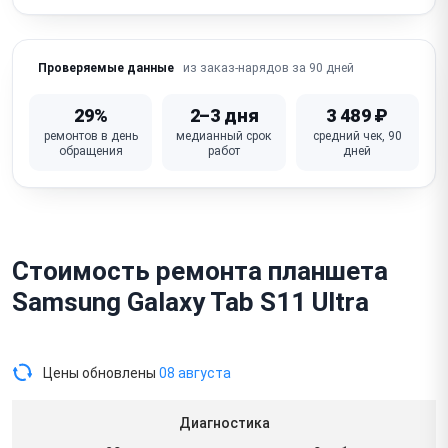
Попадание воды / окисление (коррозия платы)
из заказ-нарядов за 90 дней
Проверяемые данные
Не работает стилус / S-Pen (зарядка, сопряжение,
слот)
29%
2–3 дня
3 489 ₽
Нет звука в разговоре / не работает микрофон (LTE-
ремонтов в день
медианный срок
средний чек, 90
модели)
обращения
работ
дней
Неисправна материнская плата
Стоимость ремонта планшета
Samsung Galaxy Tab S11 Ultra
Цены обновлены
08 августа
Диагностика