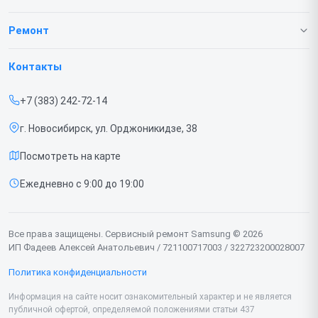
О нашем сервисе
Ремонт
Гарантия
Телефонов
Контакты
Прайс-лист
Ноутбуков
+7 (383) 242-72-14
Срочный ремонт
Роботов-пылесосов
г. Новосибирск, ул. Орджоникидзе, 38
Доставка и способы оплаты
Телевизоров
Посмотреть на карте
Диагностика
Мониторов
Ежедневно с 9:00 до 19:00
Контакты
Вертикальных пылесосов
Духовых шкафов
Все права защищены. Сервисный ремонт Samsung © 2026
ИП Фадеев Алексей Анатольевич / 721100717003 / 322723200028007
Принтеров
Политика конфиденциальности
Проекторов
Информация на сайте носит ознакомительный характер и не является
публичной офертой, определяемой положениями статьи 437
Кондиционеров