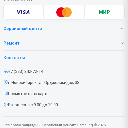
VISA
МИР
Сервисный центр
О нашем сервисе
Ремонт
Гарантия
Телефонов
Контакты
Прайс-лист
Ноутбуков
+7 (383) 242-72-14
Срочный ремонт
Роботов-пылесосов
г. Новосибирск, ул. Орджоникидзе, 38
Доставка и способы оплаты
Телевизоров
Посмотреть на карте
Диагностика
Мониторов
Ежедневно с 9:00 до 19:00
Контакты
Вертикальных пылесосов
Духовых шкафов
Все права защищены. Сервисный ремонт Samsung © 2026