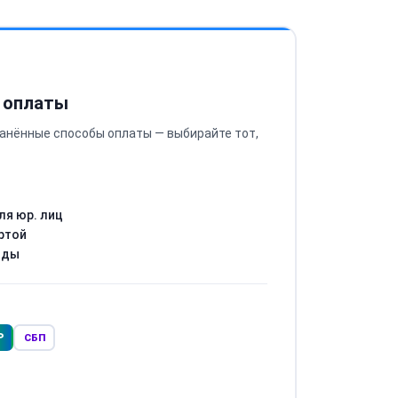
 оплаты
анённые способы оплаты — выбирайте тот,
ля юр. лиц
ртой
оды
Р
СБП