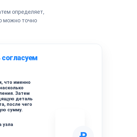
атем определяет,
о можно точно
 согласуем
, что именно
 насколько
ления. Затем
дящую деталь
а, после чего
ую сумму.
а узла
₽