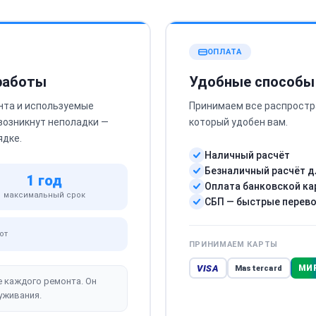
ОПЛАТА
 работы
Удобные способы
нта и используемые
Принимаем все распростр
 возникнут неполадки —
который удобен вам.
ядке.
Наличный расчёт
Безналичный расчёт д
1 год
Оплата банковской ка
максимальный срок
СБП — быстрые перев
от
ПРИНИМАЕМ КАРТЫ
VISA
МИ
Mastercard
е каждого ремонта. Он
уживания.