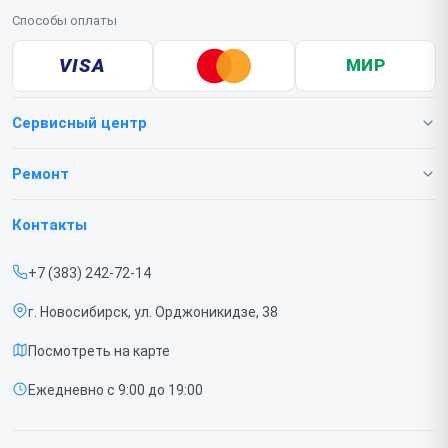
Способы оплаты
VISA
МИР
Сервисный центр
О нашем сервисе
Ремонт
Гарантия
Телефонов
Контакты
Прайс-лист
Ноутбуков
+7 (383) 242-72-14
Срочный ремонт
Роботов-пылесосов
г. Новосибирск, ул. Орджоникидзе, 38
Доставка и способы оплаты
Телевизоров
Посмотреть на карте
Диагностика
Мониторов
Ежедневно с 9:00 до 19:00
Контакты
Вертикальных пылесосов