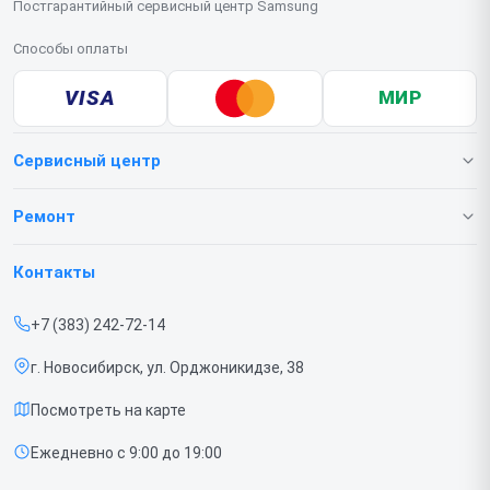
Постгарантийный сервисный центр Samsung
Способы оплаты
VISA
МИР
Сервисный центр
О нашем сервисе
Ремонт
Гарантия
Телефонов
Контакты
Прайс-лист
Ноутбуков
+7 (383) 242-72-14
Срочный ремонт
Роботов-пылесосов
г. Новосибирск, ул. Орджоникидзе, 38
Доставка и способы оплаты
Телевизоров
Посмотреть на карте
Диагностика
Мониторов
Ежедневно с 9:00 до 19:00
Контакты
Вертикальных пылесосов