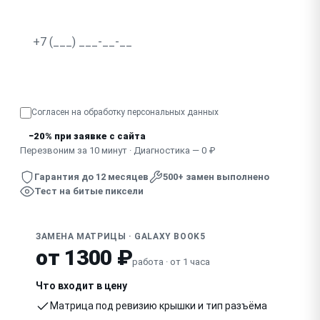
Не реагирует сенсорный экран
Разводы, засветка по краям
Узнать точную стоимость
Показывает половину экрана, артефакты
Согласен на обработку
персональных данных
Погас после удара, падения
−20% при заявке с сайта
Перезвоним за 10 минут · Диагностика — 0 ₽
Гарантия до 12 месяцев
500+ замен выполнено
Тест на битые пиксели
ЗАМЕНА МАТРИЦЫ · GALAXY BOOK5
от 1300 ₽
работа · от 1 часа
Что входит в цену
Матрица под ревизию крышки и тип разъёма