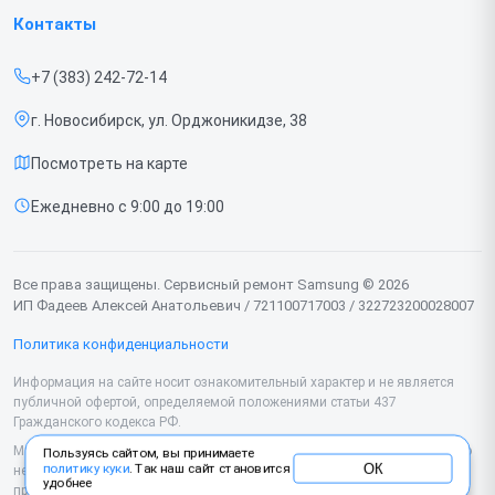
Гарантия
Телефонов
Контакты
Прайс-лист
Ноутбуков
+7 (383) 242-72-14
Срочный ремонт
Роботов-пылесосов
г. Новосибирск, ул. Орджоникидзе, 38
Доставка и способы оплаты
Телевизоров
Посмотреть на карте
Диагностика
Мониторов
Ежедневно с 9:00 до 19:00
Контакты
Вертикальных пылесосов
Духовых шкафов
Все права защищены. Сервисный ремонт Samsung © 2026
ИП Фадеев Алексей Анатольевич / 721100717003 / 322723200028007
Принтеров
Политика конфиденциальности
Проекторов
Информация на сайте носит ознакомительный характер и не является
публичной офертой, определяемой положениями статьи 437
Кондиционеров
Гражданского кодекса РФ.
Микроволновых печей
Мы специализируемся на обслуживании и ремонте техники Samsung, но
Пользуясь сайтом, вы принимаете
ОК
политику куки
. Так наш сайт становится
не являемся их официальным представителем. Предоставляем
удобнее
Наушников
профессиональные услуги после истечения гарантии, а также