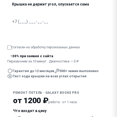
Крышка не держит угол, опускается сама
Экран не открывается до конца, заедает
При открытии повреждается шлейф рядом с петлёй
Узнать точную стоимость
Отломилась петля, оторвалась крышка
Согласен на обработку
персональных данных
−20% при заявке с сайта
Перезвоним за 10 минут · Диагностика — 0 ₽
Гарантия до 12 месяцев
500+ замен выполнено
Тест хода крышки на всех углах открытия
РЕМОНТ ПЕТЕЛЬ · GALAXY BOOK5 PRO
от 1200 ₽
работа · от 1 часа
Что входит в цену