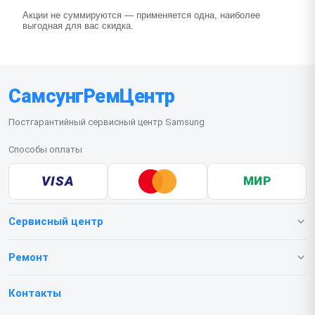
Акции не суммируются — применяется одна, наиболее
выгодная для вас скидка.
СамсунгРемЦентр
Постгарантийный сервисный центр Samsung
Способы оплаты
VISA
МИР
Сервисный центр
О нашем сервисе
Ремонт
Гарантия
Телефонов
Контакты
Прайс-лист