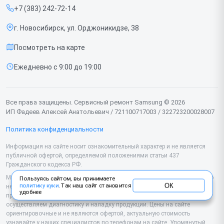
Ноутбуков
+7 (383) 242-72-14
Срочный ремонт
Роботов-пылесосов
г. Новосибирск, ул. Орджоникидзе, 38
Доставка и способы оплаты
Телевизоров
Посмотреть на карте
Диагностика
Мониторов
Ежедневно с 9:00 до 19:00
Контакты
Вертикальных пылесосов
Духовых шкафов
Все права защищены. Сервисный ремонт Samsung © 2026
ИП Фадеев Алексей Анатольевич / 721100717003 / 322723200028007
Принтеров
Политика конфиденциальности
Проекторов
Информация на сайте носит ознакомительный характер и не является
публичной офертой, определяемой положениями статьи 437
Кондиционеров
Гражданского кодекса РФ.
Микроволновых печей
Мы специализируемся на обслуживании и ремонте техники Samsung, но
Пользуясь сайтом, вы принимаете
ОК
политику куки
. Так наш сайт становится
не являемся их официальным представителем. Предоставляем
удобнее
Наушников
профессиональные услуги после истечения гарантии, а также
осуществляем диагностику и наладку продукции. Цены на сайте
ориентировочные и не являются офертой, актуальную стоимость
Варочных панелей
узнавайте у наших специалистов по телефонам на сайте. Упомянутый