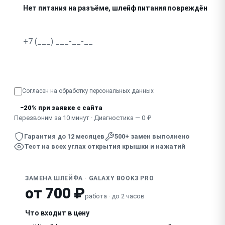
Нет питания на разъёме, шлейф питания повреждён
Не работает часть тачпада или его кнопок
Видны заломы, потёртости на шлейфе
Узнать точную стоимость
Согласен на обработку
персональных данных
−20% при заявке с сайта
Перезвоним за 10 минут · Диагностика — 0 ₽
Гарантия до 12 месяцев
500+ замен выполнено
Тест на всех углах открытия крышки и нажатий
ЗАМЕНА ШЛЕЙФА · GALAXY BOOK3 PRO
от 700 ₽
работа · до 2 часов
Что входит в цену