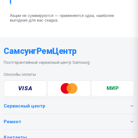
Акции не суммируются — применяется одна, наиболее
выгодная для вас скидка.
СамсунгРемЦентр
Постгарантийный сервисный центр Samsung
Способы оплаты
VISA
МИР
Сервисный центр
О нашем сервисе
Ремонт
Гарантия
Телефонов
Контакты