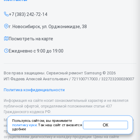
Прайс-лист
Ноутбуков
+7 (383) 242-72-14
Срочный ремонт
Роботов-пылесосов
г. Новосибирск, ул. Орджоникидзе, 38
Доставка и способы оплаты
Телевизоров
Посмотреть на карте
Диагностика
Мониторов
Ежедневно с 9:00 до 19:00
Контакты
Вертикальных пылесосов
Духовых шкафов
Все права защищены. Сервисный ремонт Samsung © 2026
ИП Фадеев Алексей Анатольевич / 721100717003 / 322723200028007
Принтеров
Политика конфиденциальности
Проекторов
Информация на сайте носит ознакомительный характер и не является
публичной офертой, определяемой положениями статьи 437
Кондиционеров
Гражданского кодекса РФ.
Микроволновых печей
Мы специализируемся на обслуживании и ремонте техники Samsung, но
Пользуясь сайтом, вы принимаете
ОК
политику куки
. Так наш сайт становится
не являемся их официальным представителем. Предоставляем
удобнее
Наушников
профессиональные услуги после истечения гарантии, а также
осуществляем диагностику и наладку продукции. Цены на сайте