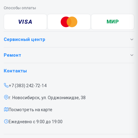
Способы оплаты
VISA
МИР
Сервисный центр
О нашем сервисе
Ремонт
Гарантия
Телефонов
Контакты
Прайс-лист
Ноутбуков
+7 (383) 242-72-14
Срочный ремонт
Роботов-пылесосов
г. Новосибирск, ул. Орджоникидзе, 38
Доставка и способы оплаты
Телевизоров
Посмотреть на карте
Диагностика
Мониторов
Ежедневно с 9:00 до 19:00
Контакты
Вертикальных пылесосов