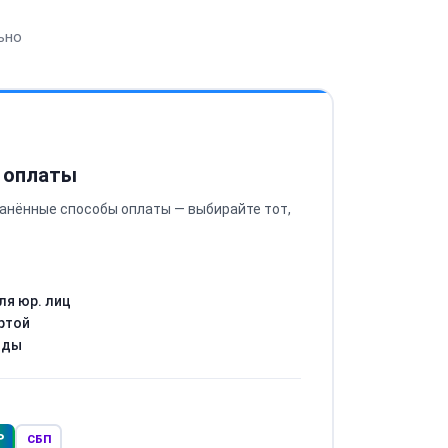
ьно
 оплаты
анённые способы оплаты — выбирайте тот,
ля юр. лиц
ртой
оды
Р
СБП