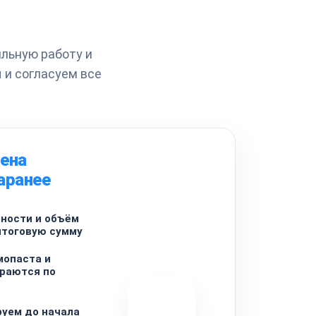
льную работу и
 и согласуем все
цена
аранее
ности и объём
итоговую сумму
мопаста и
ираются по
уем до начала