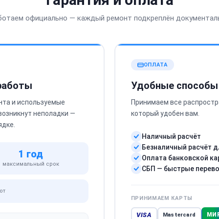
ботаем официально — каждый ремонт подкреплён документал
ОПЛАТА
 работы
Удобные способы
нта и используемые
Принимаем все распростр
 возникнут неполадки —
который удобен вам.
ядке.
Наличный расчёт
Безналичный расчёт д
1 год
Оплата банковской ка
максимальный срок
СБП — быстрые перев
от
ПРИНИМАЕМ КАРТЫ
VISA
МИ
Mastercard