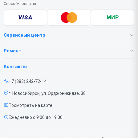
Способы оплаты
VISA
МИР
Сервисный центр
О нашем сервисе
Ремонт
Гарантия
Телефонов
Контакты
Прайс-лист
Ноутбуков
+7 (383) 242-72-14
Срочный ремонт
Роботов-пылесосов
г. Новосибирск, ул. Орджоникидзе, 38
Доставка и способы оплаты
Телевизоров
Посмотреть на карте
Диагностика
Мониторов
Ежедневно с 9:00 до 19:00
Контакты
Вертикальных пылесосов
Духовых шкафов