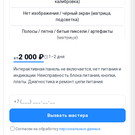
калибровка)
Нет изображения / чёрный экран (матрица,
подсветка)
Полосы / пятна / битые пиксели / артефакты
(матрица)
Не работает подсветка / тёмное изображение
2 000 ₽
1–2 дня
от
Зависает / сбой ОС (Android / Windows / прошивка)
Интерактивная панель не включается, нет питания и
Не работают порты (HDMI, USB-C, USB, VGA)
индикации. Неисправность блока питания, кнопки,
платы. Диагностика и ремонт цепи питания.
Не работают встроенные динамики / нет звука
Не работает встроенная камера
(видеоконференции)
Не работает встроенный микрофон
Вызвать мастера
Не работает Wi-Fi / Bluetooth / Ethernet
Согласен на обработку
персональных данных