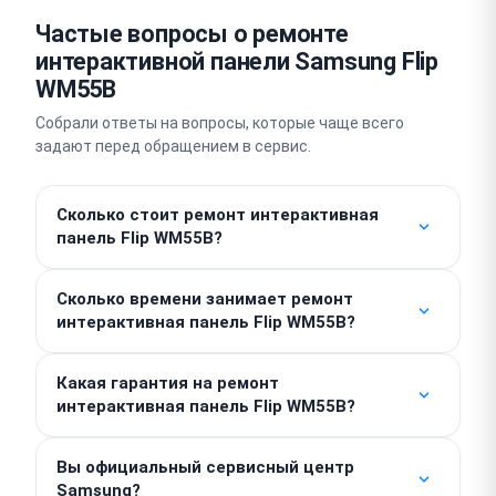
Частые вопросы о ремонте
интерактивной панели Samsung Flip
WM55B
Собрали ответы на вопросы, которые чаще всего
задают перед обращением в сервис.
Сколько стоит ремонт интерактивная
панель Flip WM55B?
Работы — от 1500 ₽. Стоимость деталей
Сколько времени занимает ремонт
считается отдельно, поэтому итог зависит от
интерактивная панель Flip WM55B?
характера поломки. Точную сумму назовём после
проведения бесплатной диагностики, скрытых
Простые работы выполняются в день обращения,
доплат у нас нет.
Какая гарантия на ремонт
зачастую за 1–2 часа. Срок сложного ремонта
интерактивная панель Flip WM55B?
составляет 5–7 дней.
Мы предоставляем гарантию до 1 года на
Вы официальный сервисный центр
выполненные работы и установленные детали.
Samsung?