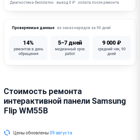
Диагностика бесплатно · выезд 0 ₽ · оплата после ремонта
Перегрев / шумит вентилятор / тормозит
Не работает пульт ДУ / не реагирует на команды
Разбито / треснуло стекло / повреждён сенсорный
из заказ-нарядов за 90 дней
Проверяемые данные
слой
14%
5–7 дней
9 000 ₽
Неисправна основная плата / процессор
ремонтов в день
медианный срок
средний чек, 90
обращения
работ
дней
Стоимость ремонта
интерактивной панели Samsung
Flip WM55B
Цены обновлены
09 августа