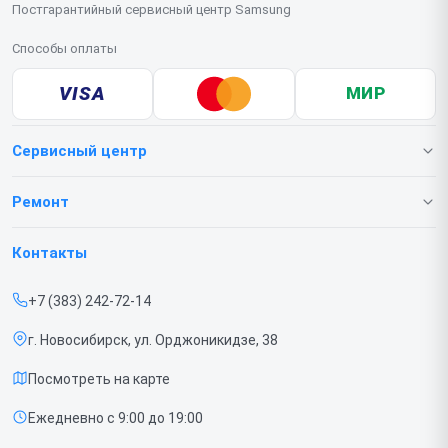
Постгарантийный сервисный центр Samsung
Способы оплаты
VISA
МИР
Сервисный центр
О нашем сервисе
Ремонт
Гарантия
Телефонов
Контакты
Прайс-лист
Ноутбуков
+7 (383) 242-72-14
Срочный ремонт
Роботов-пылесосов
г. Новосибирск, ул. Орджоникидзе, 38
Доставка и способы оплаты
Телевизоров
Посмотреть на карте
Диагностика
Мониторов
Ежедневно с 9:00 до 19:00
Контакты
Вертикальных пылесосов