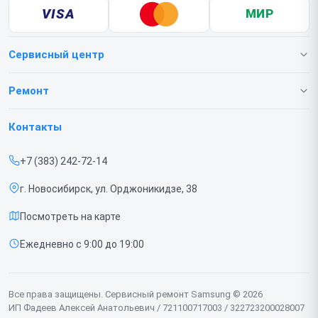
VISA
МИР
Сервисный центр
О нашем сервисе
Ремонт
Гарантия
Телефонов
Контакты
Прайс-лист
Ноутбуков
+7 (383) 242-72-14
Срочный ремонт
Роботов-пылесосов
г. Новосибирск, ул. Орджоникидзе, 38
Доставка и способы оплаты
Телевизоров
Посмотреть на карте
Диагностика
Мониторов
Ежедневно с 9:00 до 19:00
Контакты
Вертикальных пылесосов
Духовых шкафов
Все права защищены. Сервисный ремонт Samsung © 2026
ИП Фадеев Алексей Анатольевич / 721100717003 / 322723200028007
Принтеров