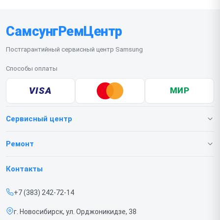
СамсунгРемЦентр
Постгарантийный сервисный центр Samsung
Способы оплаты
VISA
МИР
Сервисный центр
О нашем сервисе
Ремонт
Гарантия
Телефонов
Контакты
Прайс-лист
Ноутбуков
+7 (383) 242-72-14
Срочный ремонт
Роботов-пылесосов
г. Новосибирск, ул. Орджоникидзе, 38
Доставка и способы оплаты