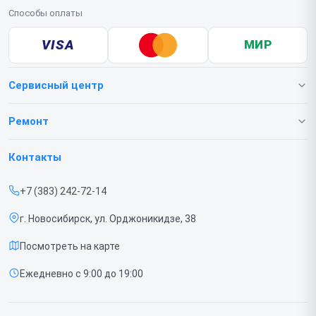
Способы оплаты
VISA
МИР
Сервисный центр
О нашем сервисе
Ремонт
Гарантия
Телефонов
Контакты
Прайс-лист
Ноутбуков
+7 (383) 242-72-14
Срочный ремонт
Роботов-пылесосов
г. Новосибирск, ул. Орджоникидзе, 38
Доставка и способы оплаты
Телевизоров
Посмотреть на карте
Диагностика
Мониторов
Ежедневно с 9:00 до 19:00
Контакты
Вертикальных пылесосов