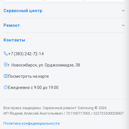
Сервисный центр
О нашем сервисе
Ремонт
Гарантия
Телефонов
Контакты
Прайс-лист
Ноутбуков
+7 (383) 242-72-14
Срочный ремонт
Роботов-пылесосов
г. Новосибирск, ул. Орджоникидзе, 38
Доставка и способы оплаты
Телевизоров
Посмотреть на карте
Диагностика
Мониторов
Ежедневно с 9:00 до 19:00
Контакты
Вертикальных пылесосов
Духовых шкафов
Все права защищены. Сервисный ремонт Samsung © 2026
ИП Фадеев Алексей Анатольевич / 721100717003 / 322723200028007
Принтеров
Политика конфиденциальности
Проекторов