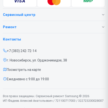
VISA
МИР
Сервисный центр
О нашем сервисе
Ремонт
Гарантия
Телефонов
Контакты
Прайс-лист
Ноутбуков
+7 (383) 242-72-14
Срочный ремонт
Роботов-пылесосов
г. Новосибирск, ул. Орджоникидзе, 38
Доставка и способы оплаты
Телевизоров
Посмотреть на карте
Диагностика
Мониторов
Ежедневно с 9:00 до 19:00
Контакты
Вертикальных пылесосов
Духовых шкафов
Все права защищены. Сервисный ремонт Samsung © 2026
ИП Фадеев Алексей Анатольевич / 721100717003 / 322723200028007
Принтеров