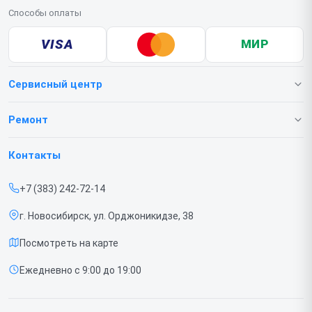
Способы оплаты
VISA
МИР
Сервисный центр
О нашем сервисе
Ремонт
Гарантия
Телефонов
Контакты
Прайс-лист
Ноутбуков
+7 (383) 242-72-14
Срочный ремонт
Роботов-пылесосов
г. Новосибирск, ул. Орджоникидзе, 38
Доставка и способы оплаты
Телевизоров
Посмотреть на карте
Диагностика
Мониторов
Ежедневно с 9:00 до 19:00
Контакты
Вертикальных пылесосов